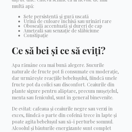
multă apă:
Sete persistentă și gură uscată
Urină de culoare închisă sau urinări rare
Oboseală accentuată și dureri de cap
Amețeală sau senzație de slăbiciune
Constipație
Ce să bei și ce să eviți?
Apa rămâne cea mai bună alegere. Sucurile
naturale de fructe pot fi consumate cu moderație,
dar urmărește reacțiile bebelușului, fiindcă unele
fructe pot da colici sau disconfort. Ceaiurile din
plante sigure pentru alăptare, precum mușețelul,
menta sau feniculul, sunt în general binevenite.
De evitat: cafeaua și ceaiurile negre sau verzi în
exces, fiindcă o parte din cofeină trece în lapte și
poate agita bebelușul sau să-i perturbe somnul.
Alcoolul și băuturile energizante sunt complet