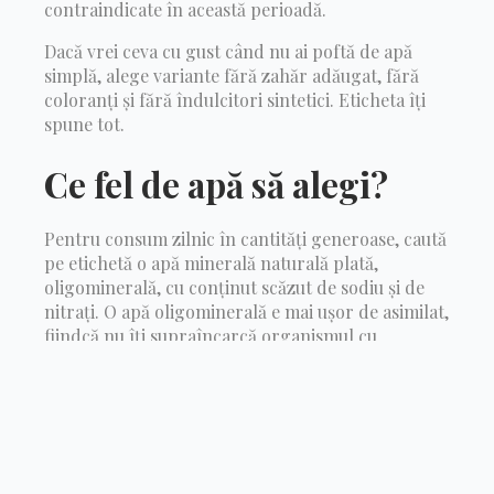
contraindicate în această perioadă.
Dacă vrei ceva cu gust când nu ai poftă de apă
simplă, alege variante fără zahăr adăugat, fără
coloranți și fără îndulcitori sintetici. Eticheta îți
spune tot.
Ce fel de apă să alegi?
Pentru consum zilnic în cantități generoase, caută
pe etichetă o apă minerală naturală plată,
oligominerală, cu conținut scăzut de sodiu și de
nitrați. O apă oligominerală e mai ușor de asimilat,
fiindcă nu îți supraîncarcă organismul cu
minerale în exces, iar nitrații scăzuți contează cu
atât mai mult în perioada în care tot ce consumi
ajunge, indirect, și la bebeluș.
Sfaturi practice când