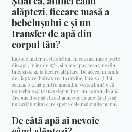
Știai că, atunci când
alăptezi, fiecare masă a
bebelușului e și un
transfer de apă din
corpul tău?
Laptele matern este alcătuit în cea mai mare parte
din apă, în jur de 87%, și toată apa aceea vine din
tine, zi de zi, la fiecare alăptare. De aceea, în lunile
de alăptare, hidratarea ta devine, fără să-ți dai
seama, o grijă pentru amândoi. Vestea bună e că
nu trebuie să te transformi într-un contor de apă.
Trebuie doar să știi cât ai nevoie cu adevărat și să
nu cazi în mitul care sperie cele mai multe mame.
De câtă apă ai nevoie
când alăptezi?