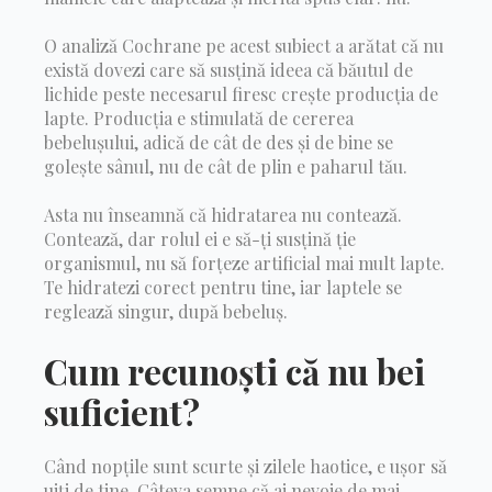
O analiză Cochrane pe acest subiect a arătat că nu
există dovezi care să susțină ideea că băutul de
lichide peste necesarul firesc crește producția de
lapte. Producția e stimulată de cererea
bebelușului, adică de cât de des și de bine se
golește sânul, nu de cât de plin e paharul tău.
Asta nu înseamnă că hidratarea nu contează.
Contează, dar rolul ei e să-ți susțină ție
organismul, nu să forțeze artificial mai mult lapte.
Te hidratezi corect pentru tine, iar laptele se
reglează singur, după bebeluș.
Cum recunoști că nu bei
suficient?
Când nopțile sunt scurte și zilele haotice, e ușor să
uiți de tine. Câteva semne că ai nevoie de mai